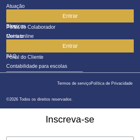
Atuação
Entrar
Parceiros
Blog
Serviços
Portal do Colaborador
Contato
Meira online
Entrar
SAC
FAQ
Portal do Cliente
Contabilidade para escolas
Termos de serviço
Política de Privacidade
©2026 Todos os direitos reservados.
Inscreva-se