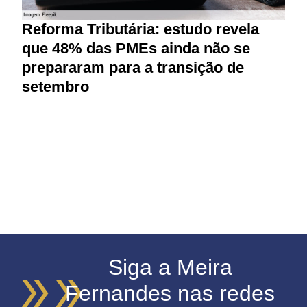
Reforma Tributária: estudo revela
M
que 48% das PMEs ainda não se
p
prepararam para a transição de
r
setembro
Siga a Meira
Fernandes nas redes