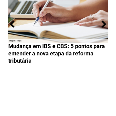
Mudança em IBS e CBS: 5 pontos para
R
entender a nova etapa da reforma
g
tributária
R