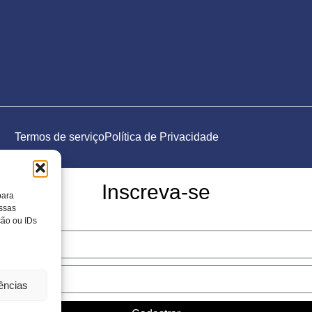
Termos de serviço
Política de Privacidade
Inscreva-se
para
essas
ção ou IDs
rências