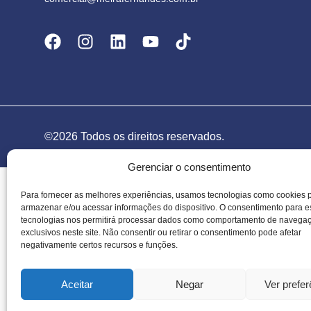
©2026 Todos os direitos reservados.
Gerenciar o consentimento
Para fornecer as melhores experiências, usamos tecnologias como cookies 
armazenar e/ou acessar informações do dispositivo. O consentimento para 
tecnologias nos permitirá processar dados como comportamento de navega
exclusivos neste site. Não consentir ou retirar o consentimento pode afetar
negativamente certos recursos e funções.
Aceitar
Negar
Ver prefe