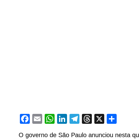
Facebook
Email
WhatsApp
LinkedIn
Telegram
Threads
X
Shar
O governo de São Paulo anunciou nesta quar