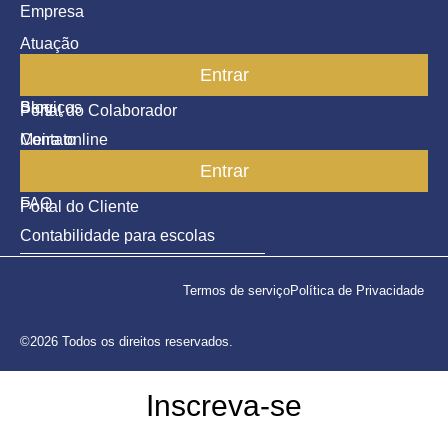
Empresa
Atuação
Entrar
Parceiros
Blog
Serviços
Portal do Colaborador
Contato
Meira online
Entrar
SAC
FAQ
Portal do Cliente
Contabilidade para escolas
Termos de serviço
Política de Privacidade
©2026 Todos os direitos reservados.
Inscreva-se