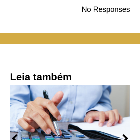
No Responses
Leia também
M
p
r