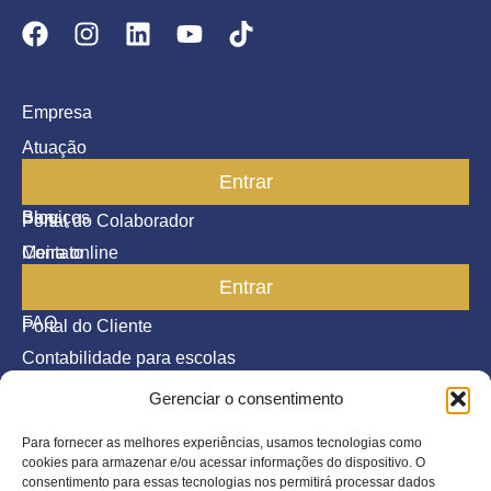
Empresa
Atuação
Entrar
Parceiros
Blog
Serviços
Portal do Colaborador
Contato
Meira online
Entrar
SAC
FAQ
Portal do Cliente
Contabilidade para escolas
Gerenciar o consentimento
Termos de serviço
Política de Privacidade
Para fornecer as melhores experiências, usamos tecnologias como
cookies para armazenar e/ou acessar informações do dispositivo. O
©2026 Todos os direitos reservados.
consentimento para essas tecnologias nos permitirá processar dados