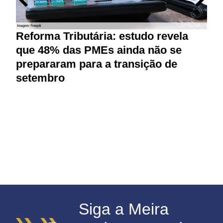
Reforma Tributária: estudo revela
M
que 48% das PMEs ainda não se
p
prepararam para a transição de
r
setembro
Siga a Meira