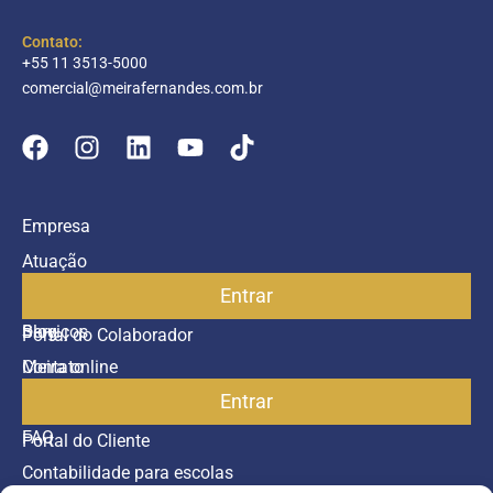
Contato:
+55 11 3513-5000
comercial@meirafernandes.com.br
Empresa
Atuação
Entrar
Parceiros
Blog
Serviços
Portal do Colaborador
Contato
Meira online
Entrar
SAC
FAQ
Portal do Cliente
Contabilidade para escolas