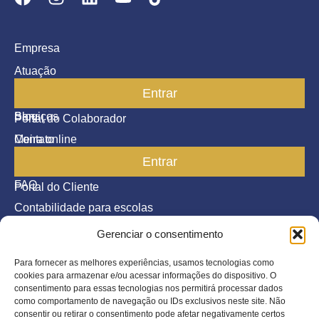
Empresa
Atuação
Entrar
Parceiros
Blog
Serviços
Portal do Colaborador
Contato
Meira online
Entrar
SAC
FAQ
Portal do Cliente
Contabilidade para escolas
Gerenciar o consentimento
Termos de serviço
Política de Privacidade
Para fornecer as melhores experiências, usamos tecnologias como
cookies para armazenar e/ou acessar informações do dispositivo. O
©2026 Todos os direitos reservados.
consentimento para essas tecnologias nos permitirá processar dados
como comportamento de navegação ou IDs exclusivos neste site. Não
consentir ou retirar o consentimento pode afetar negativamente certos