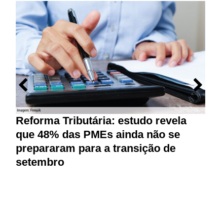
Reforma Tributária: estudo revela
M
que 48% das PMEs ainda não se
p
prepararam para a transição de
r
setembro