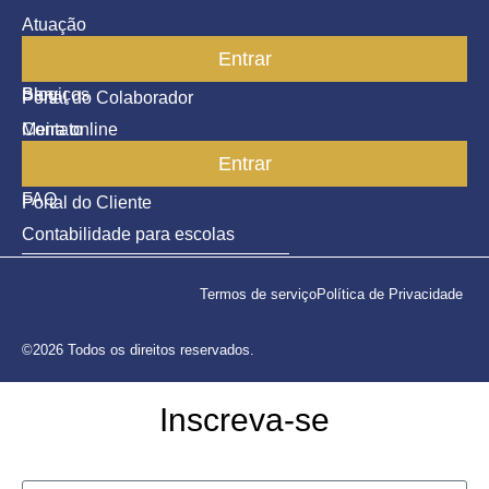
Atuação
Entrar
Parceiros
Blog
Serviços
Portal do Colaborador
Contato
Meira online
Entrar
SAC
FAQ
Portal do Cliente
Contabilidade para escolas
Termos de serviço
Política de Privacidade
©2026 Todos os direitos reservados.
Inscreva-se