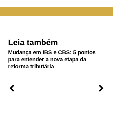
Leia também
Mudança em IBS e CBS: 5 pontos
R
para entender a nova etapa da
P
reforma tributária
d