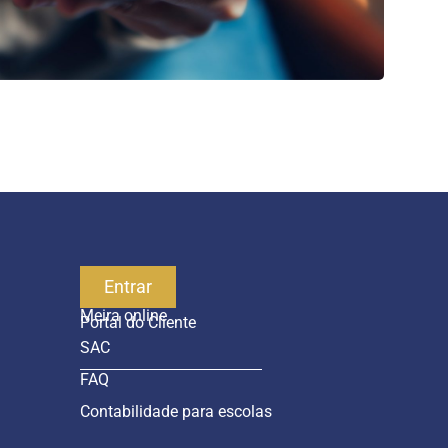
Serviços
Entrar
Meira online
Portal do Cliente
SAC
FAQ
Contabilidade para escolas