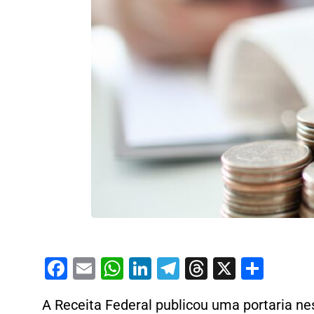
Facebook
Email
WhatsApp
LinkedIn
Telegram
Threads
X
Shar
A Receita Federal publicou uma portaria nes