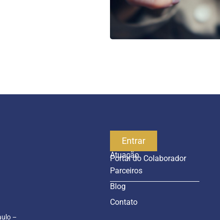
Empresa
Entrar
Atuação
Portal do Colaborador
Parceiros
Blog
Contato
aulo –