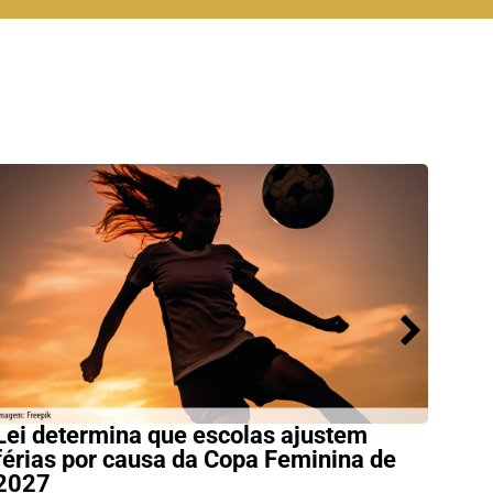
Lei determina que escolas ajustem
Nov
férias por causa da Copa Feminina de
alfa
2027
(1º