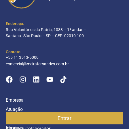
Endereço:
Rua Voluntários da Patria, 1088 – 1º andar –
Santana São Paulo – SP – CEP: 02010-100
Contato:
+55 11 3513-5000
comercial@meirafernandes.com.br
Empresa
Atuação
Entrar
Parceiros
Blog
Serviços
Portal do Colaborador