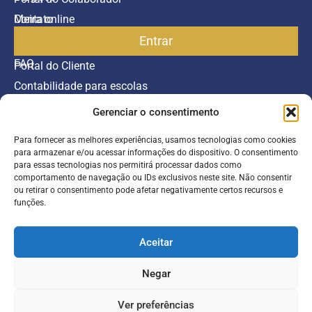
Contato
Meira online
Entrar
SAC
FAQ
Portal do Cliente
Contabilidade para escolas
Gerenciar o consentimento
Termos de serviço
Política de Privacidade
Para fornecer as melhores experiências, usamos tecnologias como cookies
para armazenar e/ou acessar informações do dispositivo. O consentimento
©2026 Todos os direitos reservados.
para essas tecnologias nos permitirá processar dados como
comportamento de navegação ou IDs exclusivos neste site. Não consentir
ou retirar o consentimento pode afetar negativamente certos recursos e
Inscreva-se
funções.
Aceitar
Negar
Ver preferências