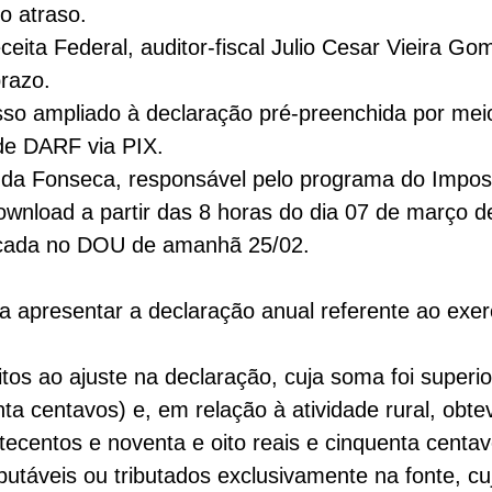
o atraso.
eita Federal, auditor-fiscal Julio Cesar Vieira Go
prazo.
sso ampliado à declaração pré-preenchida por meio
de DARF via PIX.
os da Fonseca, responsável pelo programa do Imp
ownload a partir das 8 horas do dia 07 de março 
licada no DOU de amanhã 25/02.
 a apresentar a declaração anual referente ao exer
tos ao ajuste na declaração, cuja soma foi superior
ta centavos) e, em relação à atividade rural, obte
tecentos e noventa e oito reais e cinquenta centav
butáveis ou tributados exclusivamente na fonte, c