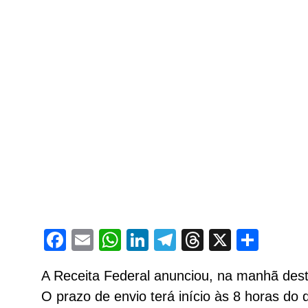
Facebook
Email
WhatsApp
LinkedIn
Telegram
Threads
X
Shar
A Receita Federal anunciou, na manhã dest
O prazo de envio terá início às 8 horas do 