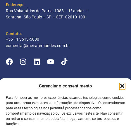
Endereço:
Rua Voluntários da Patria, 1088 – 1º andar –
Santana São Paulo – SP – CEP: 02010-100
Contato:
+55 11 3513-5000
comercial@meirafernandes.com.br
Empresa
Gerenciar o consentimento
Atuação
Para fornecer as melhores experiências, usamos tecnologias como cookies
Entrar
Parceiros
para armazenar e/ou acessar informações do dispositivo. O consentimento
para essas tecnologias nos permitirá processar dados como
Blog
Serviços
Portal do Colaborador
comportamento de navegação ou IDs exclusivos neste site. Não consentir
ou retirar o consentimento pode afetar negativamente certos recursos e
Contato
Meira online
funções.
Entrar
SAC