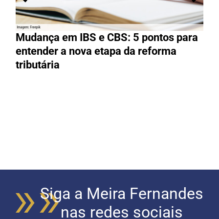
Mudança em IBS e CBS: 5 pontos para
R
entender a nova etapa da reforma
g
tributária
R
Siga a Meira Fernandes
nas redes sociais