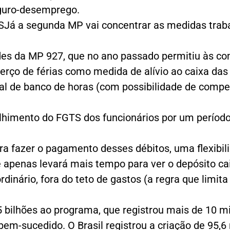
eguro-desemprego.
SJá a segunda MP vai concentrar as medidas trab
es da MP 927, que no ano passado permitiu às co
rço de férias como medida de alívio ao caixa das f
cial de banco de horas (com possibilidade de comp
himento do FGTS dos funcionários por um período
ra fazer o pagamento desses débitos, uma flexib
ue apenas levará mais tempo para ver o depósito ca
rdinário, fora do teto de gastos (a regra que limit
5 bilhões ao programa, que registrou mais de 10 m
bem-sucedido. O Brasil registrou a criação de 95,6