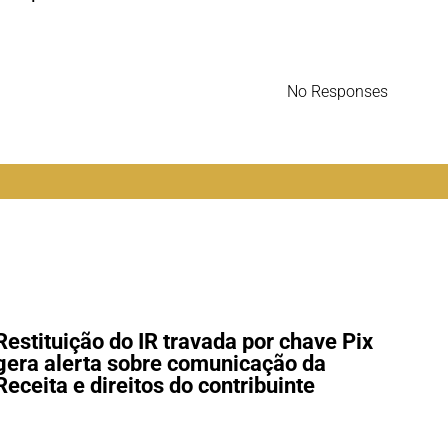
No Responses
Restituição do IR travada por chave Pix
Lei
gera alerta sobre comunicação da
fér
Receita e direitos do contribuinte
202