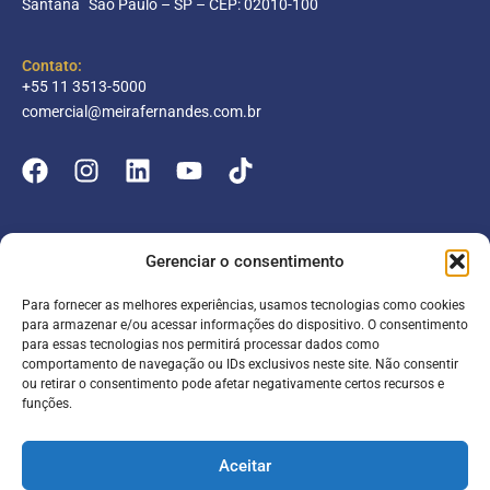
Santana São Paulo – SP – CEP: 02010-100
Contato:
+55 11 3513-5000
comercial@meirafernandes.com.br
Empresa
Gerenciar o consentimento
Atuação
Para fornecer as melhores experiências, usamos tecnologias como cookies
Entrar
Parceiros
para armazenar e/ou acessar informações do dispositivo. O consentimento
para essas tecnologias nos permitirá processar dados como
Blog
Serviços
Portal do Colaborador
comportamento de navegação ou IDs exclusivos neste site. Não consentir
ou retirar o consentimento pode afetar negativamente certos recursos e
Contato
Meira online
funções.
Entrar
SAC
FAQ
Portal do Cliente
Aceitar