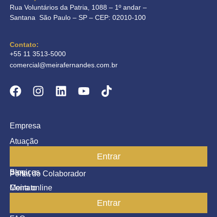
Rua Voluntários da Patria, 1088 – 1º andar –
Santana São Paulo – SP – CEP: 02010-100
Contato:
+55 11 3513-5000
comercial@meirafernandes.com.br
Empresa
Atuação
Entrar
Parceiros
Blog
Serviços
Portal do Colaborador
Contato
Meira online
Entrar
SAC