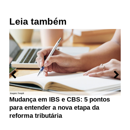
Leia também
Mudança em IBS e CBS: 5 pontos
R
para entender a nova etapa da
P
reforma tributária
d