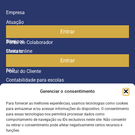
Empresa
Atuação
Entrar
Parceiros
Blog
Serviços
Portal do Colaborador
Contato
Meira online
Entrar
SAC
FAQ
Portal do Cliente
Contabilidade para escolas
Gerenciar o consentimento
Termos de serviço
Política de Privacidade
Para fornecer as melhores experiências, usamos tecnologias como cookies
para armazenar e/ou acessar informações do dispositivo. O consentimento
©2026 Todos os direitos reservados.
para essas tecnologias nos permitirá processar dados como
comportamento de navegação ou IDs exclusivos neste site. Não consentir
ou retirar o consentimento pode afetar negativamente certos recursos e
Inscreva-se
funções.