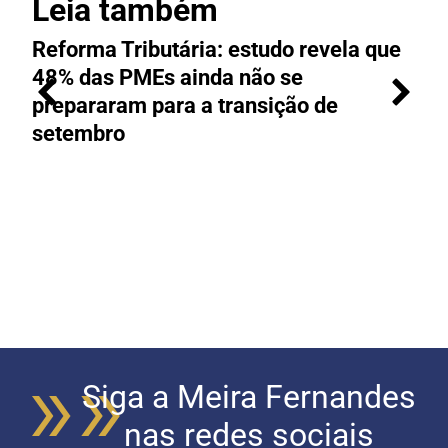
Leia também
Reforma Tributária: estudo revela que
M
48% das PMEs ainda não se
e
prepararam para a transição de
t
setembro
Siga a Meira Fernandes
nas redes sociais