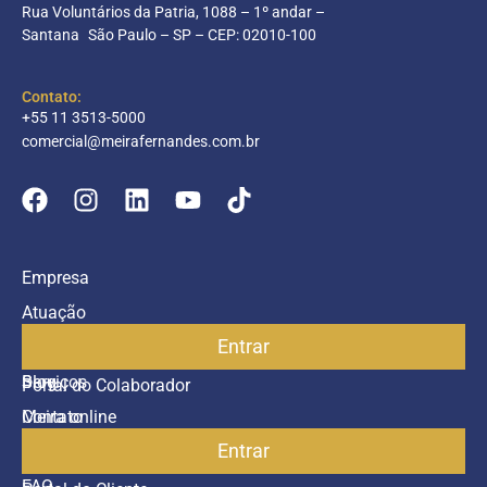
Rua Voluntários da Patria, 1088 – 1º andar –
Santana São Paulo – SP – CEP: 02010-100
Contato:
+55 11 3513-5000
comercial@meirafernandes.com.br
Empresa
Atuação
Entrar
Parceiros
Blog
Serviços
Portal do Colaborador
Contato
Meira online
Entrar
SAC
FAQ