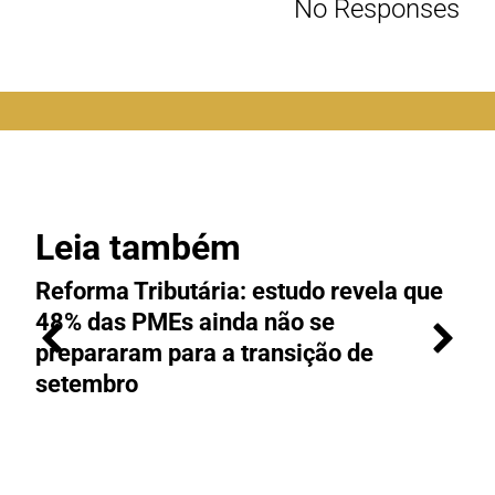
No Responses
Leia também
Reforma Tributária: estudo revela que
M
48% das PMEs ainda não se
e
prepararam para a transição de
t
setembro